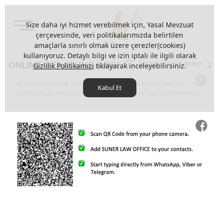
Size daha iyi hizmet verebilmek için, Yasal Mevzuat
çerçevesinde, veri politikalarımızda belirtilen
amaçlarla sınırlı olmak üzere çerezler(cookies)
kullanıyoruz. Detaylı bilgi ve izin iptali ile ilgili olarak
Sprache auswählen
ONLINE-BERATUNG & RECHTLICHE BERATUNG
Gizlilik Politikamızı
tıklayarak inceleyebilirsiniz.
KLICKEN SIE HIER, UM EINEN TERMIN FÜR EINEN ONLINE- UND
Kabul Et
PERSÖNLICHEN RECHTSBERATUNGSDIENST ZU VEREINBAREN